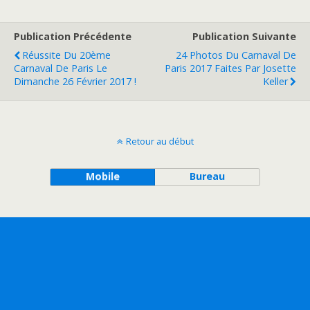
Publication Précédente
Publication Suivante
Réussite Du 20ème
24 Photos Du Carnaval De
Carnaval De Paris Le
Paris 2017 Faites Par Josette
Dimanche 26 Février 2017 !
Keller
Retour au début
Mobile
Bureau