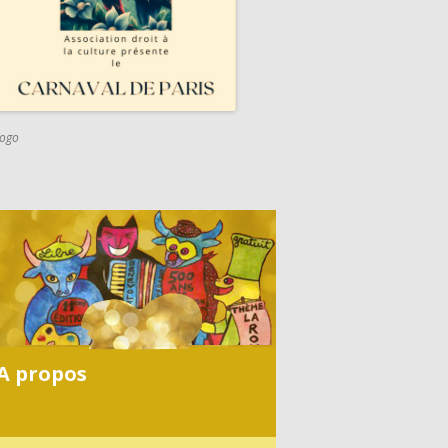
logo
C
A
R
N
A
V
A propos
A
L
2