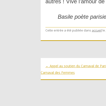
autres ! Vive l’amour de 
Basile poète paris
Cette entrée a été publiée dans
accueil
le
Navigation
←
Appel au soutien du Carnaval de Pari
des
Carnaval des Femmes
articles