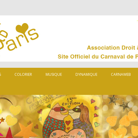
S
COLORIER
MUSIQUE
DYNAMIQUE
CARNAWEB
MUSARD
ORGANISATEUR
LES CARNAVAL
PARTENAIRES
CARNAVAL DA
PRESSE
QUELQUES LIE
0
92