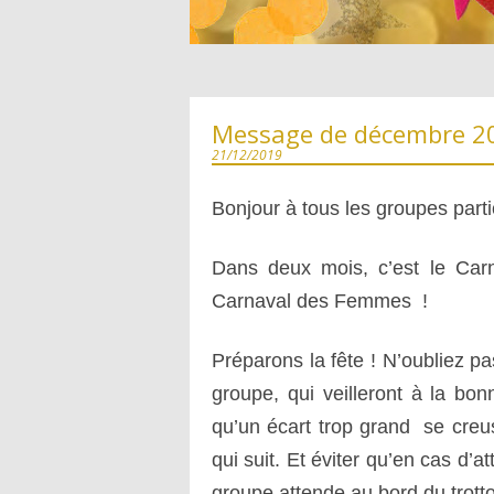
PHOTOS DES CARNAVALS
LETTRE DU MAIRE DU PARIS
LA GOGUETTE ET LE BIGOPHONE
CONTRE LE CARNAVAL EN 18
Message de décembre 20
CONFETTI EN 1902
21/12/2019
BUFFALO BILL EN 1905
Bonjour à tous les groupes parti
LE CARNAVAL EN 1893
Dans deux mois, c’est le Carn
LE BŒUF VOLANT EN 1868
Carnaval des Femmes !
UN BAL COSTUMÉ EN 1889
Préparons la fête ! N’oubliez 
LE BŒUF GRAS VERS 1855
groupe, qui veilleront à la bon
LES PARISIENNES AU CARNAV
qu’un écart trop grand se creu
1835
qui suit. Et éviter qu’en cas d’
BAL DE L’OPÉRA 1830
groupe attende au bord du trotto