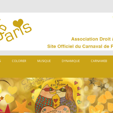
S
COLORIER
MUSIQUE
DYNAMIQUE
CARNAWEB
MUSARD
ORGANISATEUR
LES CARNAVAL
PARTENAIRES
CARNAVAL DA
PRESSE
QUELQUES LIE
0
92