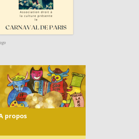
logo
C
A
R
N
A
V
A propos
A
L
2