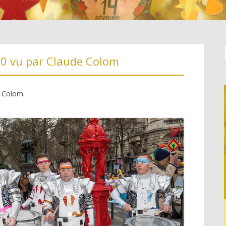
44
20 vu par Claude Colom
e Colom.
AL,