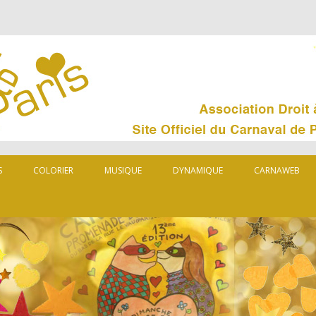
S
COLORIER
MUSIQUE
DYNAMIQUE
CARNAWEB
MUSARD
ORGANISATEUR
LES CARNAVAL
PARTENAIRES
CARNAVAL DA
PRESSE
QUELQUES LIE
0
92