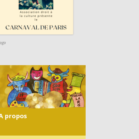
logo
C
A
R
N
A
V
A propos
A
L
2