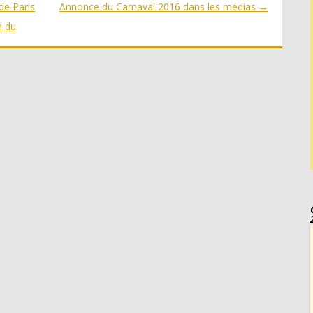
de Paris
Annonce du Carnaval 2016 dans les médias
→
n du