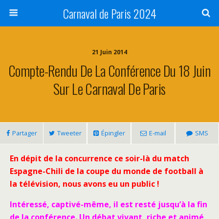
Carnaval de Paris 2024
21 Juin 2014
Compte-Rendu De La Conférence Du 18 Juin
Sur Le Carnaval De Paris
Partager
Tweeter
Épingler
E-mail
SMS
En dépit de la concurrence ce soir-là du match
Espagne-Chili de la coupe du monde de football à
la télévision, nous avons eu un public !
Intéressé, captivé-même, il est resté jusqu’à la fin
de la conférence.
Un débat vivant, riche et animé