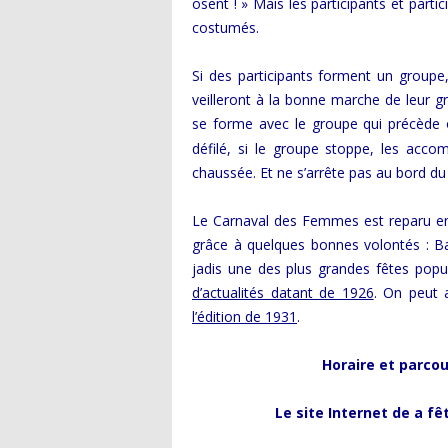
osent ! » Mais les participants et par
costumés.
LE BŒUF GRAS DE 1952
Si des participants forment un groupe,
veilleront à la bonne marche de leur g
se forme avec le groupe qui précède 
défilé, si le groupe stoppe, les acco
chaussée. Et ne s’arrête pas au bord du 
Le Carnaval des Femmes est reparu en 
grâce à quelques bonnes volontés : Basi
jadis une des plus grandes fêtes pop
d’actualités datant de 1926
. On peut 
l’édition de 1931
.
Horaire et parco
Le site Internet de a fê