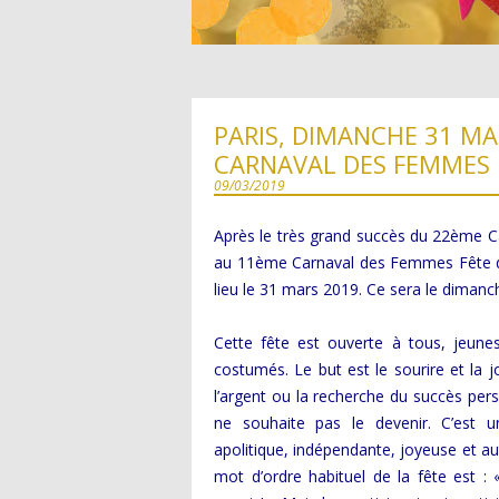
PHOTOS DES CARNAVALS
LETTRE DU MAIRE DU PARIS
LA GOGUETTE ET LE BIGOPHONE
CONTRE LE CARNAVAL EN 18
PARIS, DIMANCHE 31 MA
CONFETTI EN 1902
CARNAVAL DES FEMMES !
BUFFALO BILL EN 1905
09/03/2019
LE CARNAVAL EN 1893
Après le très grand succès du 22ème C
au 11ème Carnaval des Femmes Fête de
LE BŒUF VOLANT EN 1868
lieu le 31 mars 2019. Ce sera le dimanc
UN BAL COSTUMÉ EN 1889
Cette fête est ouverte à tous, jeu
LE BŒUF GRAS VERS 1855
costumés. Le but est le sourire et la j
l’argent ou la recherche du succès pers
LES PARISIENNES AU CARNAV
ne souhaite pas le devenir. C’est une
1835
apolitique, indépendante, joyeuse et aut
mot d’ordre habituel de la fête est 
BAL DE L’OPÉRA 1830