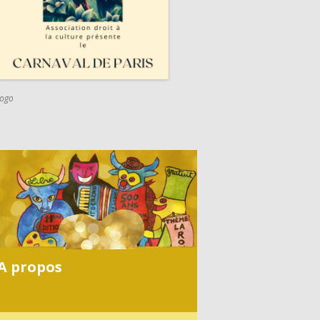
logo
C
A
R
N
A
V
A propos
A
L
2