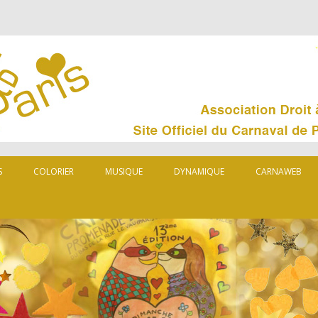
S
COLORIER
MUSIQUE
DYNAMIQUE
CARNAWEB
MUSARD
ORGANISATEUR
LES CARNAVAL
PARTENAIRES
CARNAVAL DA
PRESSE
QUELQUES LIE
0
92