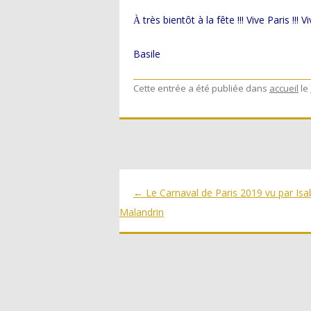
très bientôt à la fête !!! Vive Paris !!! V
À
Basile
Cette entrée a été publiée dans
accueil
le
Navigation
←
Le Carnaval de Paris 2019 vu par Isa
des
Malandrin
articles