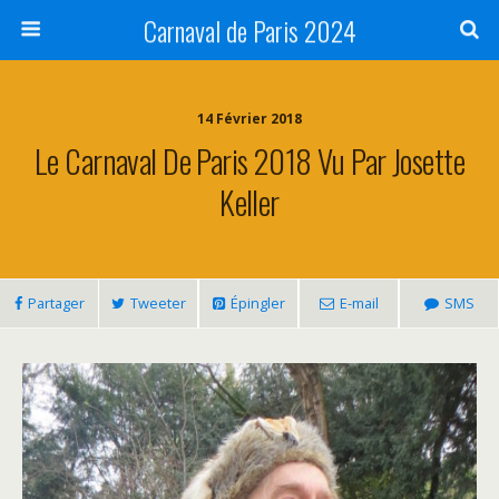
Carnaval de Paris 2024
14 Février 2018
Le Carnaval De Paris 2018 Vu Par Josette
Keller
Partager
Tweeter
Épingler
E-mail
SMS